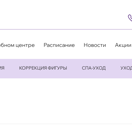
8
(4
5
63
9
ебном центре
Расписание
Новости
Акции
ИЯ
КОРРЕКЦИЯ ФИГУРЫ
СПА-УХОД
УХО