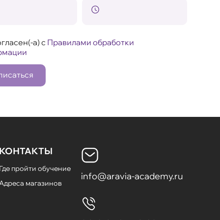
гласен(-а) с
Правилами обработки
рмации
писаться
КОНТАКТЫ
Где пройти обучение
info@aravia-academy.ru
Адреса магазинов