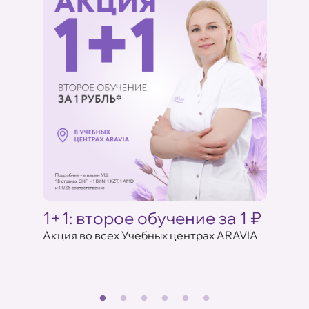
Ц
1+1: второе обучение за 1 ₽
Акци
ARAV
Акция во всех Учебных центрах ARAVIA
аказе
17 июля 