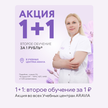
Ц
1+1: второе обучение за 1 ₽
1+1
Акция во всех Учебных центрах ARAVIA
Пройди
аказе